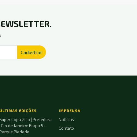
EWSLETTER.
o
ÚLTIMAS EDIÇÕES
IMPRENSA
Super Copa Zico | Prefeitura
Notícias
| Rio de Janeiro: Etapa 5 -
Contato
Parque Piedade