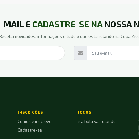
E-MAIL E
CADASTRE-SE NA
NOSSA N
Receba novidades, informações e tudo o que está rolando na Copa Zic
INSCRIÇÕES
JOGOS
Como se inscrever
E a bola vai rolando...
Cadastre-se