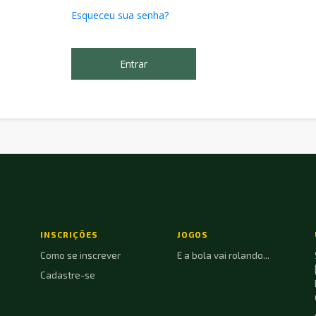
Esqueceu sua senha?
INSCRIÇÕES
JOGOS
Como se inscrever
E a bola vai rolando...
Cadastre-se